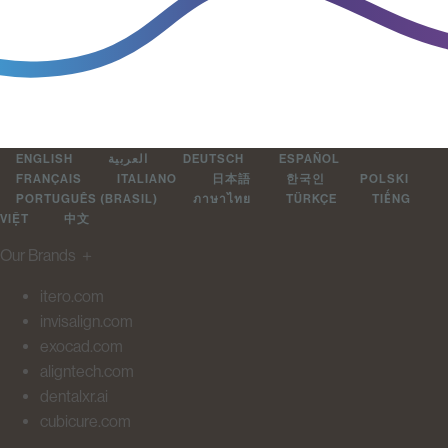
ENGLISH
العربية
DEUTSCH
ESPAÑOL
FRANÇAIS
ITALIANO
日本語
한국인
POLSKI
PORTUGUÊS (BRASIL)
ภาษาไทย
TÜRKÇE
TIẾNG
VIỆT
中文
Our Brands
＋
itero.com
invisalign.com
exocad.com
aligntech.com
dentalxr.ai
cubicure.com