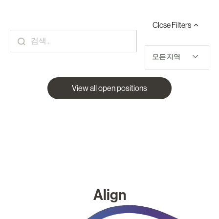
Close
Filters
모든 지역
View all open positions
Align