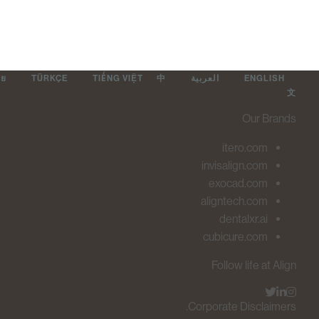
ทย
TÜRKÇE
TIẾNG VIỆT
中
العربية
ENGLISH
文
Our Brands
itero.com
invisalign.com
exocad.com
aligntech.com
dentalxr.ai
cubicure.com
Follow life at Align
Corporate Disclaimers.