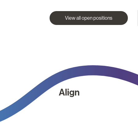
View all open positions
Align