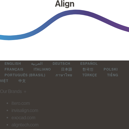
Align
ENGLISH
العربية
DEUTSCH
ESPAÑOL
FRANÇAIS
ITALIANO
日本語
한국인
POLSKI
PORTUGUÊS (BRASIL)
ภาษาไทย
TÜRKÇE
TIẾNG
VIỆT
中文
Our Brands
＋
itero.com
invisalign.com
exocad.com
aligntech.com