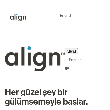
Menu
Menu
Her güzel şey bir
gülümsemeyle başlar.