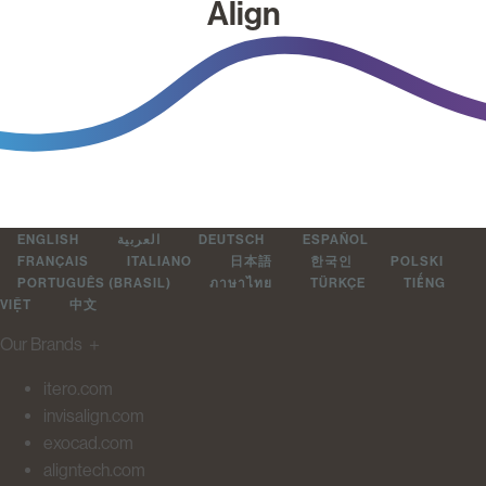
Align
ENGLISH
العربية
DEUTSCH
ESPAÑOL
FRANÇAIS
ITALIANO
日本語
한국인
POLSKI
PORTUGUÊS (BRASIL)
ภาษาไทย
TÜRKÇE
TIẾNG
VIỆT
中文
Our Brands
＋
itero.com
invisalign.com
exocad.com
aligntech.com