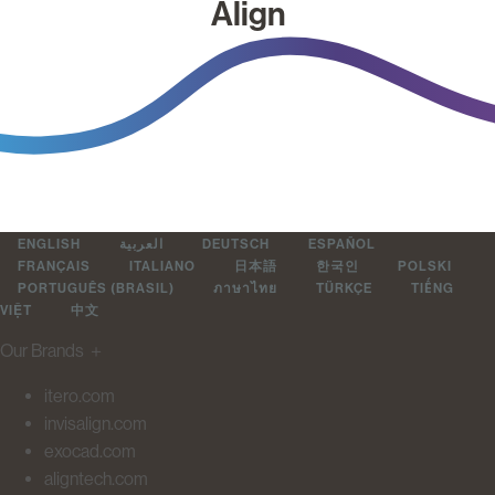
Align
ENGLISH
العربية
DEUTSCH
ESPAÑOL
FRANÇAIS
ITALIANO
日本語
한국인
POLSKI
PORTUGUÊS (BRASIL)
ภาษาไทย
TÜRKÇE
TIẾNG
VIỆT
中文
Our Brands
＋
itero.com
invisalign.com
exocad.com
aligntech.com