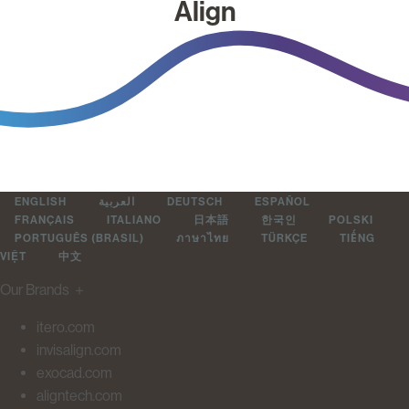
Align
ENGLISH
العربية
DEUTSCH
ESPAÑOL
FRANÇAIS
ITALIANO
日本語
한국인
POLSKI
PORTUGUÊS (BRASIL)
ภาษาไทย
TÜRKÇE
TIẾNG
VIỆT
中文
Our Brands
＋
itero.com
invisalign.com
exocad.com
aligntech.com