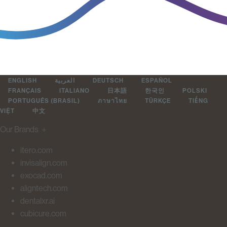
ENGLISH
العربية
DEUTSCH
ESPAÑOL
FRANÇAIS
ITALIANO
日本語
한국인
POLSKI
PORTUGUÊS (BRASIL)
ภาษาไทย
TÜRKÇE
TIẾNG
VIỆT
中文
Our Brands
＋
itero.com
invisalign.com
exocad.com
aligntech.com
dentalxr.ai
cubicure.com