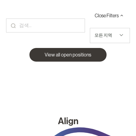
Close
Filters
모든 지역
View all open positions
Align