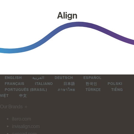
Align
ENGLISH
العربية
DEUTSCH
ESPAÑOL
FRANÇAIS
ITALIANO
日本語
한국인
POLSKI
PORTUGUÊS (BRASIL)
ภาษาไทย
TÜRKÇE
TIẾNG
VIỆT
中文
Our Brands
＋
itero.com
invisalign.com
exocad.com