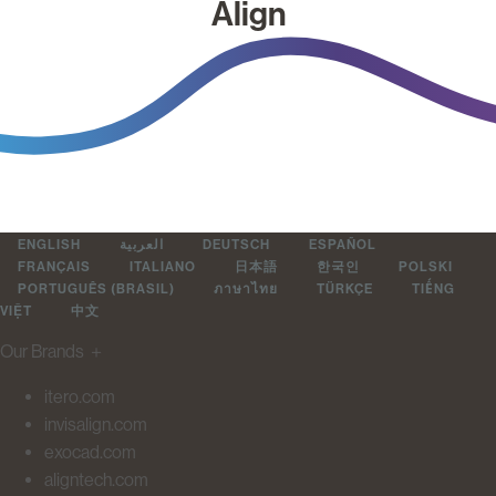
Align
ENGLISH
العربية
DEUTSCH
ESPAÑOL
FRANÇAIS
ITALIANO
日本語
한국인
POLSKI
PORTUGUÊS (BRASIL)
ภาษาไทย
TÜRKÇE
TIẾNG
VIỆT
中文
Our Brands
＋
itero.com
invisalign.com
exocad.com
aligntech.com