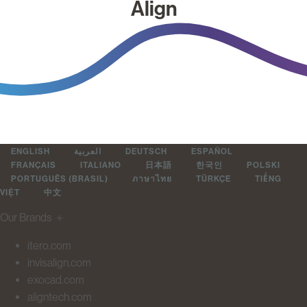
Align
ENGLISH
العربية
DEUTSCH
ESPAÑOL
FRANÇAIS
ITALIANO
日本語
한국인
POLSKI
PORTUGUÊS (BRASIL)
ภาษาไทย
TÜRKÇE
TIẾNG
VIỆT
中文
Our Brands
＋
itero.com
invisalign.com
exocad.com
aligntech.com