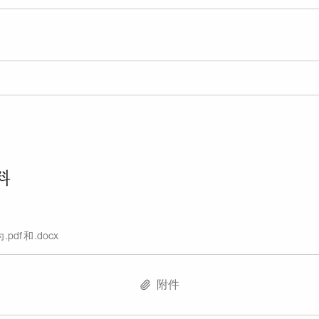
料
df 和 .docx
附件