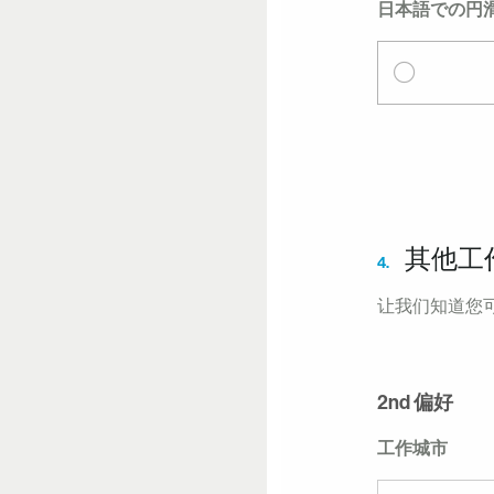
日本語での円
其他工
4.
让我们知道您
2nd 偏好
工作城市