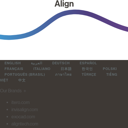
Align
ENGLISH
العربية
DEUTSCH
ESPAÑOL
FRANÇAIS
ITALIANO
日本語
한국인
POLSKI
PORTUGUÊS (BRASIL)
ภาษาไทย
TÜRKÇE
TIẾNG
VIỆT
中文
Our Brands
＋
itero.com
invisalign.com
exocad.com
aligntech.com