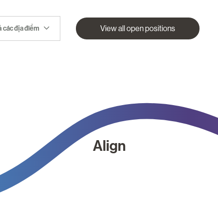
View all open positions
ả các địa điểm
Align