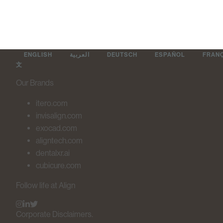
ENGLISH
العربية
DEUTSCH
ESPAÑOL
FRAN
文
Our Brands
itero.com
invisalign.com
exocad.com
aligntech.com
dentalxr.ai
cubicure.com
Follow life at Align
Corporate Disclaimers.