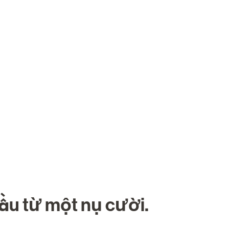
Về Chúng Tôi
Nghề nghiệp
Tìm kiếm việc làm
đầu từ một nụ cười.