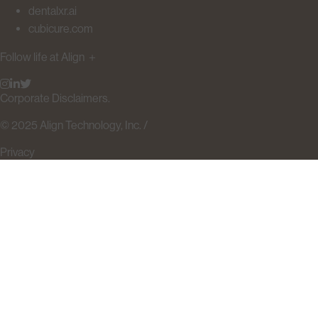
dentalxr.ai
cubicure.com
Follow life at Align
＋
Corporate Disclaimers.
© 2025 Align Technology, Inc. /
Privacy