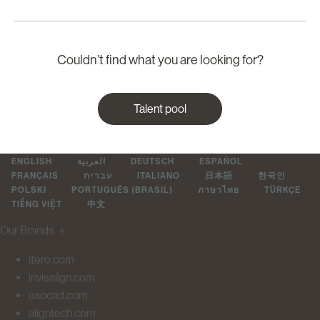
Couldn’t find what you are looking for?
Talent pool
ENGLISH
العربية
DEUTSCH
ESPAÑOL
FRANÇAIS
עברית
ITALIANO
日本語
한국인
POLSKI
PORTUGUÊS (BRASIL)
ภาษาไทย
TÜRKÇE
TIẾNG VIỆT
中文
Our Brands
＋
itero.com
invisalign.com
exocad.com
aligntech.com