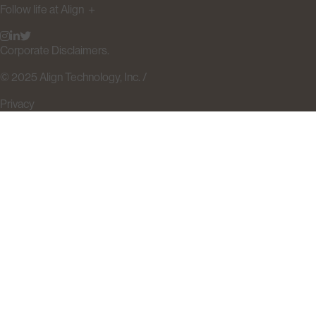
Follow life at Align
＋
Corporate Disclaimers.
© 2025 Align Technology, Inc. /
Privacy