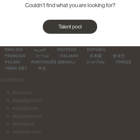
Couldn’t find what you are looking for?
Talent pool
ENGLISH
العربية
DEUTSCH
ESPAÑOL
FRANÇAIS
עברית
ITALIANO
日本語
한국인
POLSKI
PORTUGUÊS (BRASIL)
ภาษาไทย
TÜRKÇE
TIẾNG VIỆT
中文
Our Brands
＋
itero.com
invisalign.com
exocad.com
aligntech.com
dentalxr.ai
cubicure.com