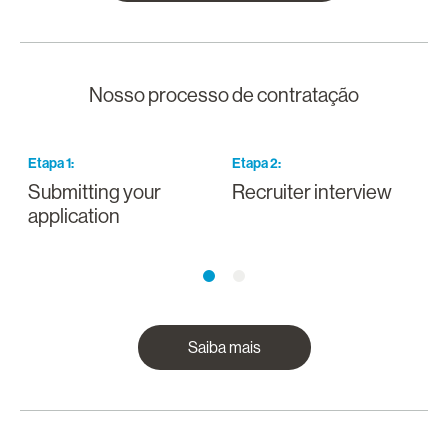
Nosso processo de contratação
Etapa
1
:
Etapa
2
:
E
Submitting your
Recruiter interview
I
application
a
Saiba mais