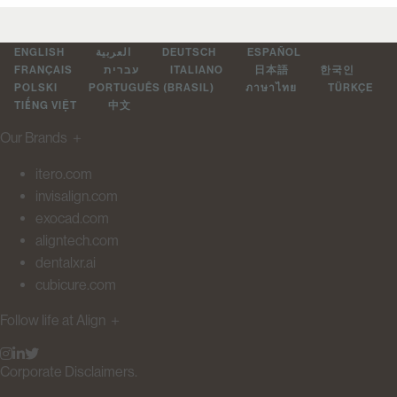
ENGLISH
العربية
DEUTSCH
ESPAÑOL
FRANÇAIS
עברית
ITALIANO
日本語
한국인
POLSKI
PORTUGUÊS (BRASIL)
ภาษาไทย
TÜRKÇE
TIẾNG VIỆT
中文
Our Brands
＋
itero.com
invisalign.com
exocad.com
aligntech.com
dentalxr.ai
cubicure.com
Follow life at Align
＋
Corporate Disclaimers.