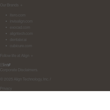
Our Brands
＋
itero.com
invisalign.com
exocad.com
aligntech.com
dentalxr.ai
cubicure.com
Follow life at Align
＋
Corporate Disclaimers.
© 2025 Align Technology, Inc. /
Privacy