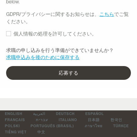
below.
GDPR/プライバシーに関するお知らせは、
こちら
でご覧
ください。
個人情報の処理を許可してください。
求職の申し込みを行う準備ができていませんか？
求職申込みを後のために保存する
応募する
ENGLISH
العربية
DEUTSCH
ESPAÑOL
FRANÇAIS
עברית
ITALIANO
日本語
한국인
POLSKI
PORTUGUÊS (BRASIL)
ภาษาไทย
TÜRKÇE
TIẾNG VIỆT
中文