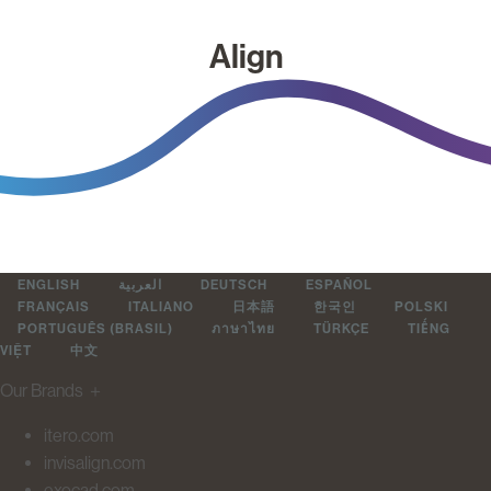
Align
ENGLISH
العربية
DEUTSCH
ESPAÑOL
FRANÇAIS
ITALIANO
日本語
한국인
POLSKI
PORTUGUÊS (BRASIL)
ภาษาไทย
TÜRKÇE
TIẾNG
VIỆT
中文
Our Brands
＋
itero.com
invisalign.com
exocad.com