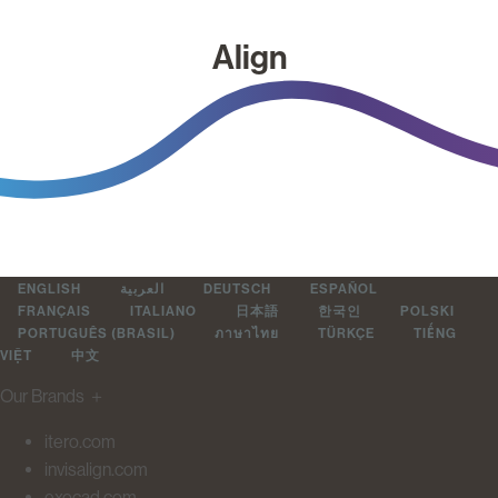
Align
ENGLISH
العربية
DEUTSCH
ESPAÑOL
FRANÇAIS
ITALIANO
日本語
한국인
POLSKI
PORTUGUÊS (BRASIL)
ภาษาไทย
TÜRKÇE
TIẾNG
VIỆT
中文
Our Brands
＋
itero.com
invisalign.com
exocad.com