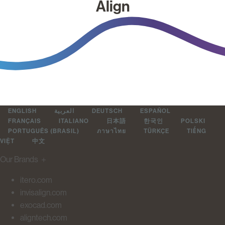
Align
ENGLISH
العربية
DEUTSCH
ESPAÑOL
FRANÇAIS
ITALIANO
日本語
한국인
POLSKI
PORTUGUÊS (BRASIL)
ภาษาไทย
TÜRKÇE
TIẾNG
VIỆT
中文
Our Brands
＋
itero.com
invisalign.com
exocad.com
aligntech.com