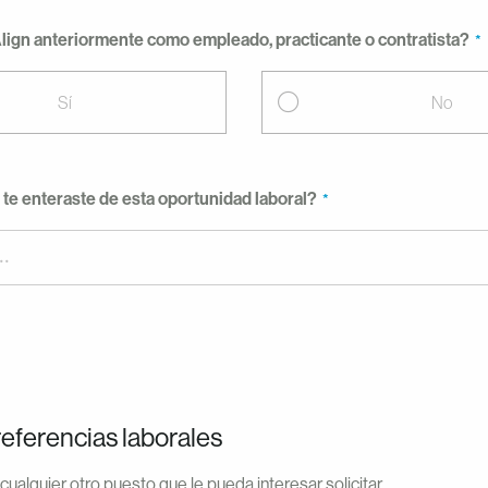
Align anteriormente como empleado, practicante o contratista?
Sí
No
te enteraste de esta oportunidad laboral?
..
eferencias laborales
ualquier otro puesto que le pueda interesar solicitar.