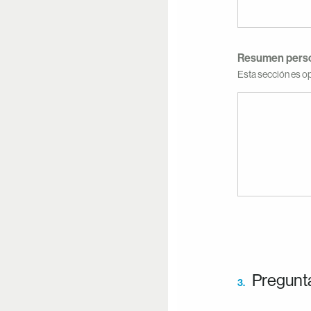
Resumen pers
Esta sección es op
Pregunt
3.