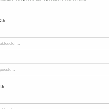
cia
ubicación...
puesto...
ia