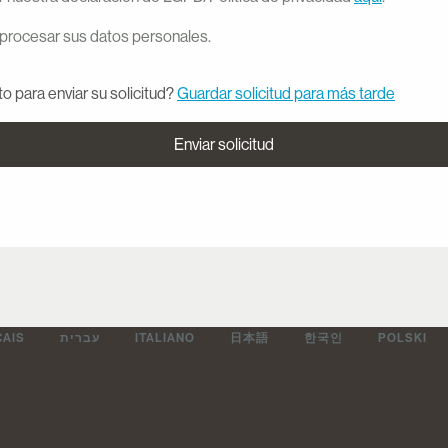
procesar sus datos personales.
to para enviar su solicitud?
Guardar solicitud para más tarde
Enviar solicitud
ÇAIS
עברית
ITALIANO
日本語
한국인
POLSKI