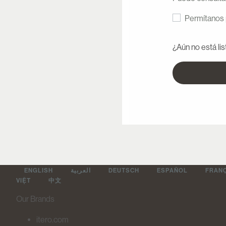
Permítanos 
¿Aún no está lis
ENGLISH
العربية
DEUTSCH
ESPAÑOL
FRAN
VIỆT
中文
Our Brands
itero.com