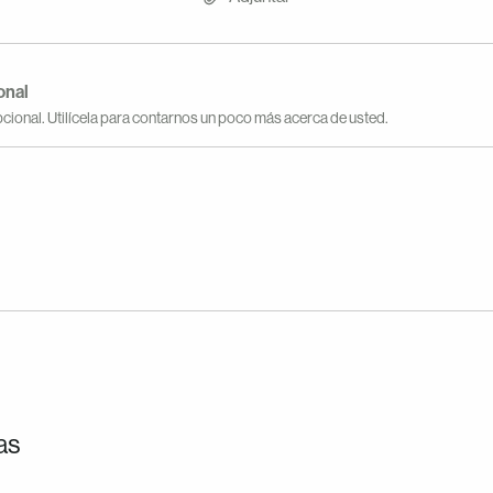
onal
cional. Utilícela para contarnos un poco más acerca de usted.
as