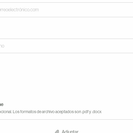
ae
pcional. Los formatos de archivo aceptados son .pdf y .docx
Adjuntar