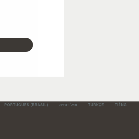
PORTUGUÊS (BRASIL)
ภาษาไทย
TÜRKÇE
TIẾNG