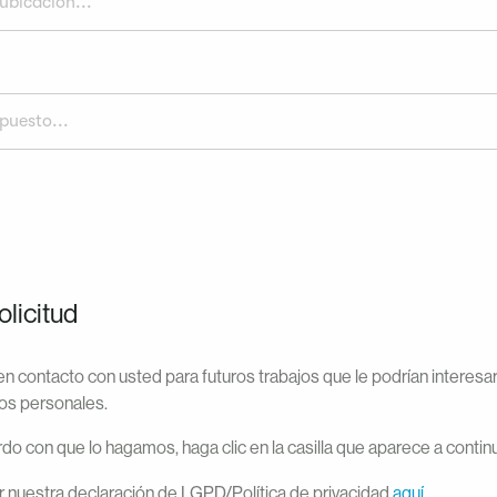
ubicación...
puesto...
olicitud
n contacto con usted para futuros trabajos que le podrían interesa
os personales.
do con que lo hagamos, haga clic en la casilla que aparece a contin
 nuestra declaración de LGPD/Política de privacidad
aquí
.