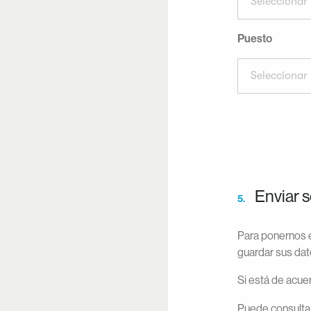
Seleccionar 
Puesto
Seleccionar 
Enviar s
5.
Para ponernos e
guardar sus dat
Si está de acuer
Puede consultar