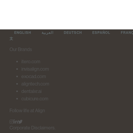
ENGLISH
العربية
DEUTSCH
ESPAÑOL
FRAN
文
Our Brands
itero.com
invisalign.com
exocad.com
aligntech.com
dentalxr.ai
cubicure.com
Follow life at Align
Corporate Disclaimers.