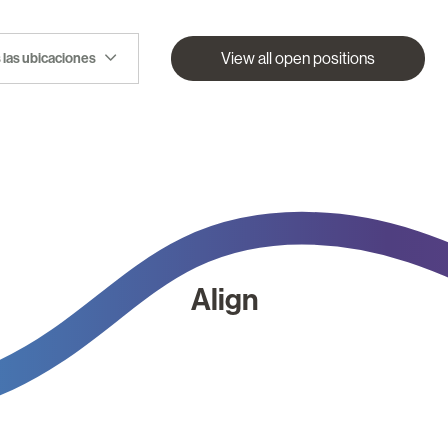
View all open positions
 las ubicaciones
Align