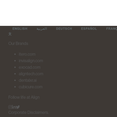
ENGLISH
العربية
DEUTSCH
ESPAÑOL
FRAN
文
Our Brands
itero.com
invisalign.com
exocad.com
aligntech.com
dentalxr.ai
cubicure.com
Follow life at Align
Corporate Disclaimers.