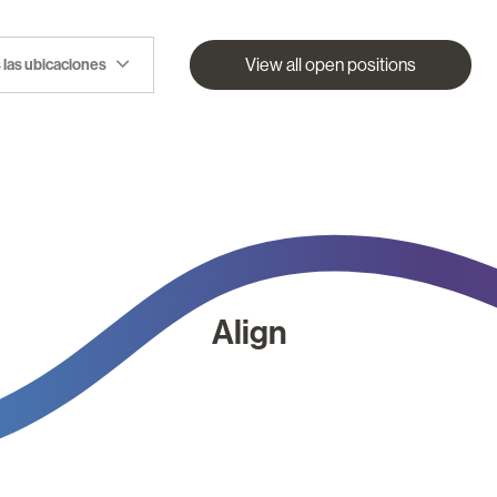
View all open positions
 las ubicaciones
Align