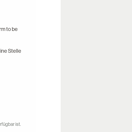
orm to be
ine Stelle
fügbar ist.