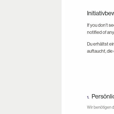
Initiativb
If you don't s
notified of an
Du erhältst e
auftaucht, die
Persönli
1.
Wir benötigen d