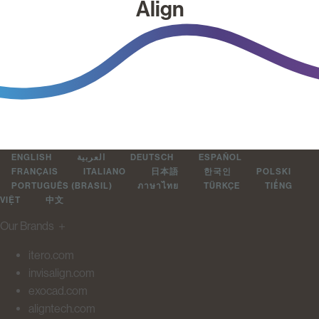
Align
ENGLISH
العربية
DEUTSCH
ESPAÑOL
FRANÇAIS
ITALIANO
日本語
한국인
POLSKI
PORTUGUÊS (BRASIL)
ภาษาไทย
TÜRKÇE
TIẾNG
VIỆT
中文
Our Brands
＋
itero.com
invisalign.com
exocad.com
aligntech.com