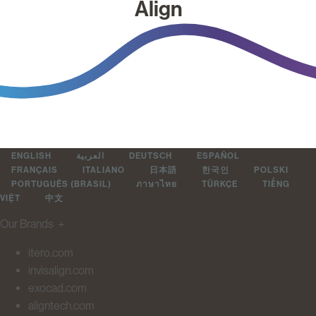
Align
ENGLISH
العربية
DEUTSCH
ESPAÑOL
FRANÇAIS
ITALIANO
日本語
한국인
POLSKI
PORTUGUÊS (BRASIL)
ภาษาไทย
TÜRKÇE
TIẾNG
VIỆT
中文
Our Brands
＋
itero.com
invisalign.com
exocad.com
aligntech.com