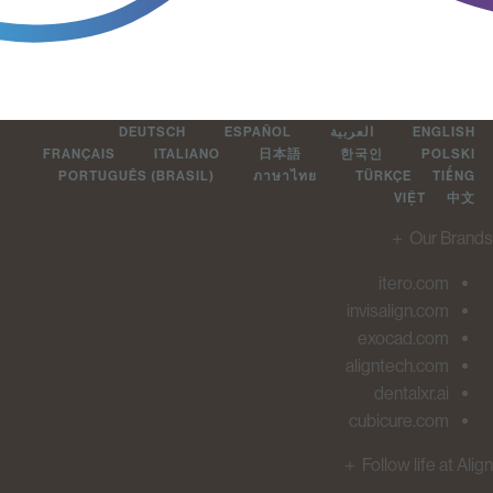
DEUTSCH
ESPAÑOL
العربية
ENGLIS
FRANÇAIS
ITALIANO
日本語
한국인
POLSK
PORTUGUÊS (BRASIL)
ภาษาไทย
TÜRKÇE
TIẾ
VIỆT
中
＋
Our Br
itero.com
invisalign.com
exocad.com
aligntech.com
dentalxr.ai
cubicure.com
＋
Follow life at 